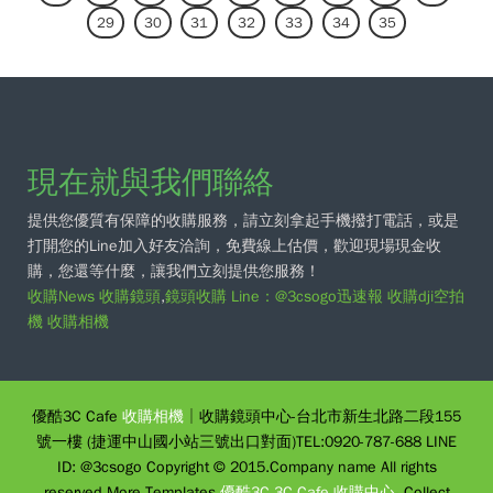
29
30
31
32
33
34
35
現在就與我們聯絡
提供您優質有保障的收購服務，請立刻拿起手機撥打電話，或是
打開您的Line加入好友洽詢，免費線上估價，歡迎現場現金收
購，您還等什麼，讓我們立刻提供您服務！
收購News
收購鏡頭
,
鏡頭收購
Line：@3csogo迅速報
收購dji空拍
機
收購相機
優酷3C Cafe
收購相機
│收購鏡頭中心-台北市新生北路二段155
號一樓 (捷運中山國小站三號出口對面)TEL:0920-787-688 LINE
ID: @3csogo Copyright © 2015.Company name All rights
reserved.More Templates
優酷3C 3C Cafe 收購中心
- Collect