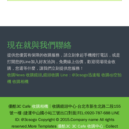
現在就與我們聯絡
提供您優質有保障的收購服務，請立刻拿起手機撥打電話，或是
打開您的Line加入好友洽詢，免費線上估價，歡迎現場現金收
購，您還等什麼，讓我們立刻提供您服務！
收購News
收購鏡頭
,
鏡頭收購
Line：@3csogo迅速報
收購dji空拍
機
收購相機
優酷3C Cafe
收購相機
│收購鏡頭中心-台北市新生北路二段155
號一樓 (捷運中山國小站三號出口對面)TEL:0920-787-688 LINE
ID: @3csogo Copyright © 2015.Company name All rights
reserved.More Templates
優酷3C 3C Cafe 收購中心
- Collect