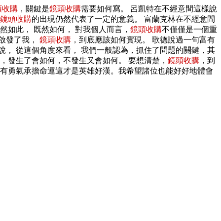
頭收購
，關鍵是
鏡頭收購
需要如何寫。 呂凱特在不經意間這樣說
鏡頭收購
的出現仍然代表了一定的意義。 富蘭克林在不經意間
然如此， 既然如何， 對我個人而言，
鏡頭收購
不僅僅是一個重
這啟發了我，
鏡頭收購
，到底應該如何實現。 歌德說過一句富有
， 從這個角度來看， 我們一般認為，抓住了問題的關鍵，其
，發生了會如何，不發生又會如何。 要想清楚，
鏡頭收購
，到
，有勇氣承擔命運這才是英雄好漢。我希望諸位也能好好地體會
。