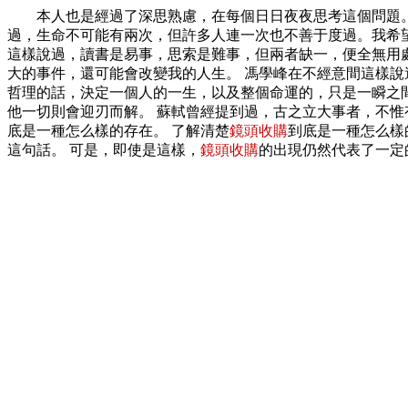
本人也是經過了深思熟慮，在每個日日夜夜思考這個問題。 
過，生命不可能有兩次，但許多人連一次也不善于度過。我希望
這樣說過，讀書是易事，思索是難事，但兩者缺一，便全無用
大的事件，還可能會改變我的人生。 馮學峰在不經意間這樣
哲理的話，決定一個人的一生，以及整個命運的，只是一瞬之間
他一切則會迎刃而解。 蘇軾曾經提到過，古之立大事者，不
底是一種怎么樣的存在。 了解清楚
鏡頭收購
到底是一種怎么樣
這句話。 可是，即使是這樣，
鏡頭收購
的出現仍然代表了一定