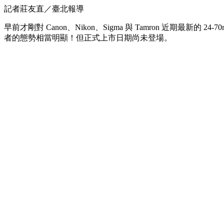
記者莊友直／臺北報導
早前才剛對 Canon、Nikon、Sigma 與 Tamron 近期最新的
者的態勢相當明顯！但正式上市日期尚未登場。