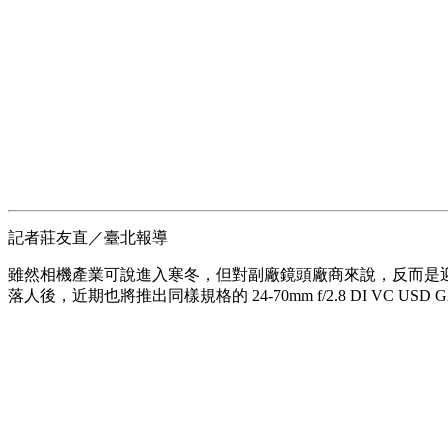
記者莊友直／臺北報導
雖然相機產業可說進入寒冬，但對副廠鏡頭廠商來說，反而是迎來新春的感覺
落人後，近期也將推出同樣規格的 24-70mm f/2.8 DI VC U