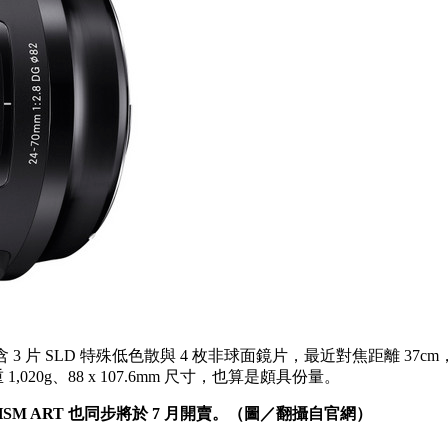
枚光學結構，內含 3 片 SLD 特殊低色散與 4 枚非球面鏡片，最近對焦距離 3
20g、88 x 107.6mm 尺寸，也算是頗具份量。
 HSM ART 也同步將於 7 月開賣。（圖／翻攝自官網）