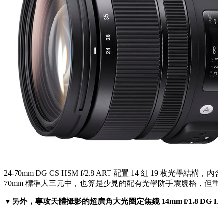
24-70mm DG OS HSM f/2.8 ART 配置 14 組 19 
70mm 標準大三元中，也算是少見的配有光學防手震規格，但重 1,0
▼另外，專攻天體攝影的超廣角大光圈定焦鏡 14mm f/1.8 DG