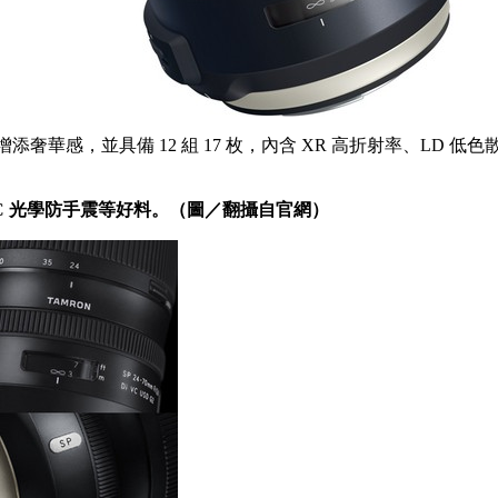
上採用香檳金塗裝增添奢華感，並具備 12 組 17 枚，內含 XR 高折射率、
VC 光學防手震等好料。（圖／翻攝自官網）