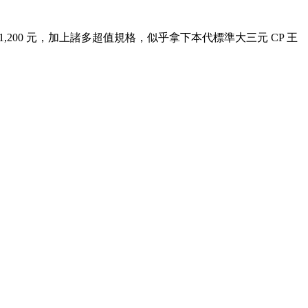
臺灣售價 31,200 元，加上諸多超值規格，似乎拿下本代標準大三元 CP 王