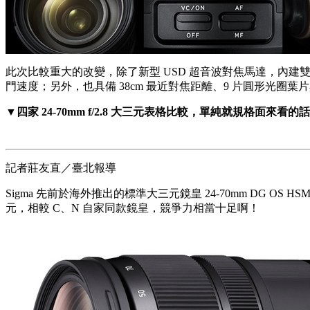
此次比較重大的改變，除了新型 USD 超音波對焦馬達，內建雙
門速度；另外，也具備 38cm 最近對焦距離、9 片圓形光圈葉片與
▼四家 24-70mm f/2.8 大三元表格比較，單純就規格面來看
記者莊友直／臺北報導
Sigma 先前於海外推出的標準大三元鏡皇 24-70mm DG OS HS
元，相較 C、N 自家同款鏡皇，競爭力相當十足啊！