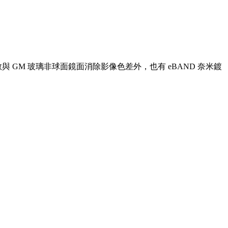
LD 低色散與 GM 玻璃非球面鏡面消除影像色差外，也有 eBAND 奈米鍍