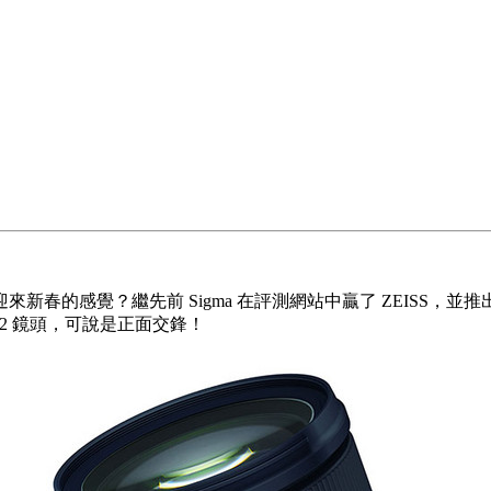
？繼先前 Sigma 在評測網站中贏了 ZEISS，並推出 CP 值更高
SD G2 鏡頭，可說是正面交鋒！