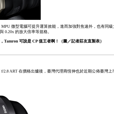
 MPU 微型電腦可提升運算效能，進而加強對焦速外，也有同級大
 0.20x 的放大倍率等規格。
的話，Tamron 可說是 CP 值王者啊！（圖／記者莊友直製表）
M f/2.8 ART 在價格出爐後，臺灣代理商恆伸也於近期公佈臺灣上市資訊，