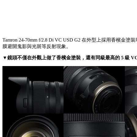
Tamron 24-70mm f/2.8 Di VC USD G2 在外型
膜避開鬼影與光斑等反射現象。
▼鏡頭不僅在外觀上做了香檳金塗裝，還有同級最高的 5 級 