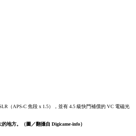
R（APS-C 焦段 x 1.5），並有 4.5 級快門補償的 VC 電磁光
地方。（圖／翻攝自 Digicame-info）