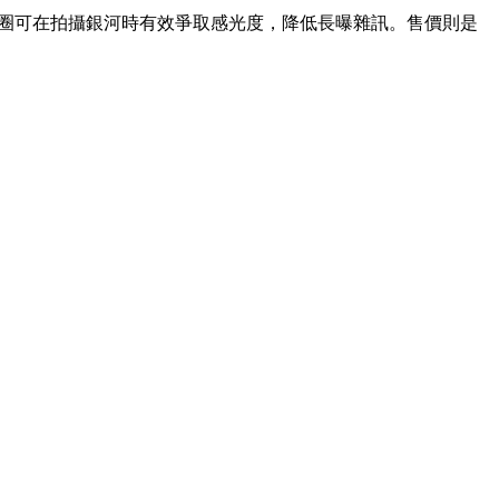
，f/1.8 的大光圈可在拍攝銀河時有效爭取感光度，降低長曝雜訊。售價則是