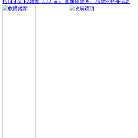
括14-42m EZ鏡頭14-42 mm。圖像僅參考。 請參閱特殊信息