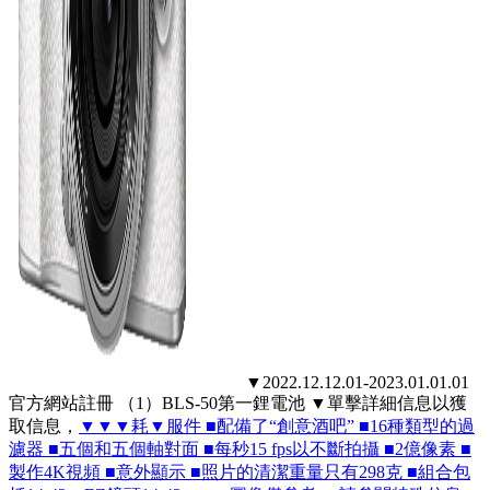
▼2022.12.12.01-2023.01.01.01
官方網站註冊 （1）BLS-50第一鋰電池 ▼單擊詳細信息以獲
取信息，
▼▼▼耗▼服件 ■配備了“創意酒吧” ■16種類型的過
濾器 ■五個和五個軸對面 ■每秒15 fps以不斷拍攝 ■2億像素 ■
製作4K視頻 ■意外顯示 ■照片的清潔重量只有298克 ■組合包