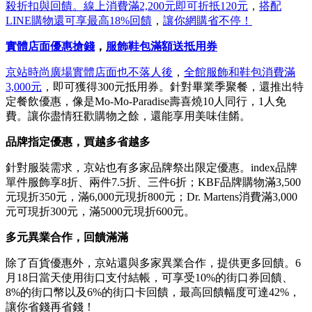
殺折扣與回饋。線上消費滿2,200元即可折抵120元
，
搭配
LINE購物還可享最高18%回饋
，
讓你網購省不停！
實體店面優惠搶錢
，
服飾鞋包滿額送抵用券
京站時尚廣場實體店面也不落人後
，
全館服飾和鞋包消費滿
3,000元
，即可獲得300元抵用券。針對畢業季聚餐，還推出特
定餐飲優惠，像是Mo-Mo-Paradise壽喜燒10人同行，1人免
費。讓你盡情狂歡購物之餘，還能享用美味佳餚。
品牌指定優惠，買越多省越多
針對服裝需求，京站也有多家品牌祭出限定優惠。index品牌
單件服飾享8折、兩件7.5折、三件6折；KBF品牌購物滿3,500
元現折350元，滿6,000元現折800元；Dr. Martens消費滿3,000
元可現折300元，滿5000元現折600元。
多元異業合作，回饋滿滿
除了百貨優惠外，京站還與多家異業合作，提供更多回饋。6
月18日當天使用街口支付結帳，可享受10%的街口券回饋、
8%的街口幣以及6%的街口卡回饋，最高回饋幅度可達42%，
讓你省錢再省錢！