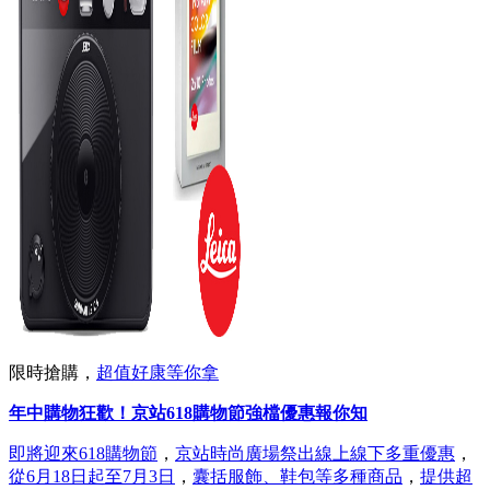
限時搶購，
超值好康等你拿
年中購物狂歡！京站618購物節強檔優惠報你知
即將迎來618購物節
，
京站時尚廣場祭出線上線下多重優惠
，
從6月18日起至7月3日
，
囊括服飾、鞋包等多種商品
，
提供超