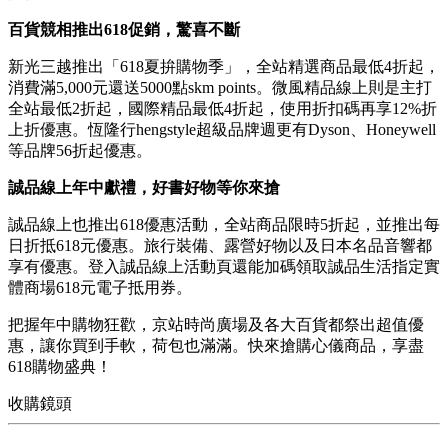
百貨競相推出618促銷，驚喜不斷
新光三越推出「618夏拚購物季」，全站精選商品最低4折起，
消費滿5,000元還送5000點skm points。微風精品線上則是主打
全站最低2折起，國際精品最低4折起，使用折扣碼再享12%折
上折優惠。恆隆行hengstyle超級品牌週更有Dyson、Honeywell
等品牌56折起優惠。
誠品線上年中獻禮，好書好物等你來搶
誠品線上也推出618優惠活動，全站商品限時5折起，並推出每
日折抵618元優惠。旅行裝備、露營好物以及日本名品音響都
享有優惠。登入誠品線上活動頁還能加碼領取誠品生活指定實
體商場618元電子抵用券。
把握年中購物狂歡，京站時尚廣場及各大百貨都祭出超值優
惠，讓你買到手軟，荷包也滿滿。快來搶購心儀商品，享盡
618購物盛典！
收購鏡頭