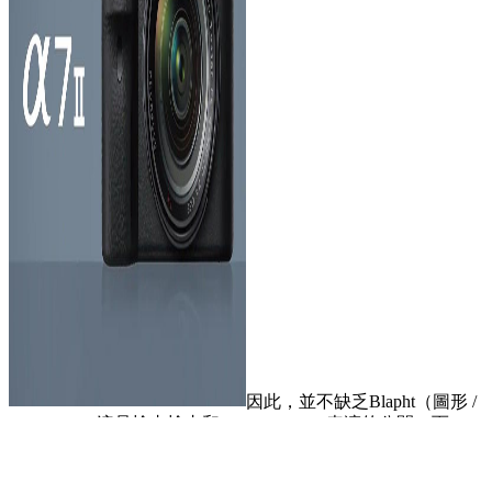
因此，並不缺乏Blapht（圖形 /
Sonible）。這是槍支槍支和“ Chibirl Card”表演的公開，而
Baby Sing Sing和7 Hey Hey His Snow，Snow和7 Weeks and 7
Weeks and 7 7 Wiews星期三發貨。攝像機攝影機到相機和