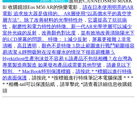
適用於CANNEOSM50 MARK
II/ 收購鏡頭Eos M50 AR的快樂電影，
請在日本使用明亮的AR
電影 追求放大器是值得的。 AR層使用“以高價水平的真空塗
層方法”。除了改善材料的光學特性外
，
它還提高了抗抗病
性
，
耐磨性和電力特性的特徵。新一代AR光學塗層可以減少
室外光線的反射
，
改善顏色對比度
，
並有效地改善清除陽光下
的LCD屏幕的問題。 特徵： 1.減少反射
，
屏幕更複雜 2.非常
清晰
，
高且透明
，
顏色不是特徵 3.防止範圍進行戰鬥範圍很容
易清潔 4.靜態吸附在沒有膠水的情況下很容易獲勝 5.
Hyekizhost生產泡沫並不容易 6.該產品不包括相機 7.在台灣為
專業製造商製造 如果發布產品或需要其他型號
，
請參見以下
類別。 * MacBook特別保護標籤
，
請按此 * *標籤以進行特殊
的表面保護
，請按此 * *按標籤進行特殊筆記本電腦保護 * * *
* *相機-tail可以保護貼紙，請單擊此 *請查看詳細信息收購鏡
頭