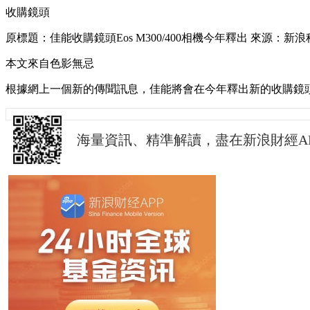
收購鏡頭
原標題：佳能收購鏡頭Eos M300/400相機今年釋出 來源：新
本文來自色影無忌
根據網上一個新的傳聞訊息，佳能將會在今年釋出新的收購鏡頭Eos
海量資訊、精準解讀，盡在新浪財經A