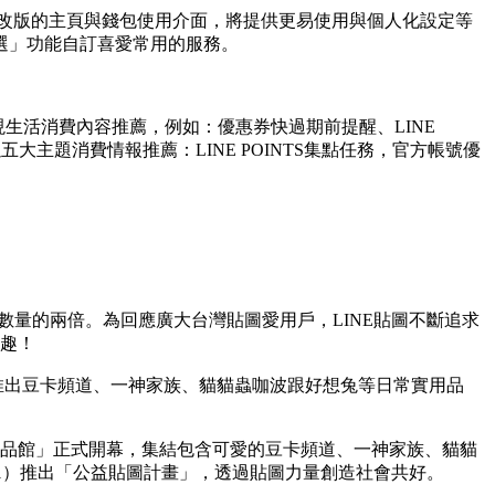
。新改版的主頁與錢包使用介面，將提供更易使用與個人化設定等
選」功能
自訂喜愛常用的服務。
生活消費內容推薦，例如：優惠券快過期前提醒、LINE
主題消費情報推薦：LINE POINTS集點任務，官方帳號優
）
數量的兩倍。為回應廣大台灣貼圖愛用戶，LINE貼圖不斷追求
樂趣！
計首波推出豆卡頻道、一神家族、貓貓蟲咖波跟好想兔等日常實用品
創作者商品館」正式開幕，集結包含可愛的豆卡頻道、一神家族、貓貓
21）推出「公益貼圖計畫」，透過貼圖力量創造社會共好。