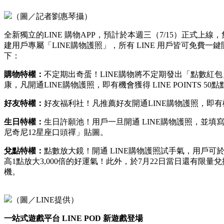
（圖／記者劉惠琴攝）
全新獨立的LINE 購物APP，預計於本週三（7/15）正
建用戶專屬「LINE購物護照」，所有 LINE 用戶皆可免費一鍵
下：
購物特權：
不定期出奇蛋！LINE購物將不定期發出「點數紅
康，凡開通LINE購物護照，即有機會獲得 LINE POINTS 50
好友特權：
好友福利社！凡推薦好友開通LINE購物護照，即有機會
生日特權：
生日許願池！用戶一旦開通 LINE購物護照，並填
尼奇尼12星座口頭禪」貼圖。
兌點特權：
點數放大鏡！開通 LINE購物護照試手氣，用戶可於活
高1點放大3,000倍的好運氣！此外，於7月22日當日還有限量兌換
機。
（圖／LINE提供）
一站式遊戲平台 LINE POD 新遊戲登場