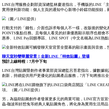
LINE台灣服務企劃部資深總監林慶達指出，手機版的LINE
實用便利新功能：個人主頁的通知中心新增小鈴鐺功能按鈕，
（圖／LINE提供）
行動支付的「錢包」介面也訴求每個人不一樣，改版後的變化差
POINTS集點任務。且每個人看見的好康優惠顯示順序也都會
惠券、LINE Pay回饋專區、LINE SPOT（中文名稱為LIN
全新特效貼圖可觸發聊天室背景全螢幕的顯示畫面與音效，
聊天室秒變華麗背景！全新LINE「特效貼圖」登場
預計上線時程：7月中下旬
LINE台灣貼圖暨創作者事業部資深總監呂苔君指出，據數據
創新，持續提供用戶更優化的貼圖產品服務，7月下旬將推出
LINE將在LINE購物旗下的LINE口袋商店開設「LIN
項。（圖／LINE提供）
另，為協助貼圖創作者發展更多元的商業可能，LINE官方並宣佈於
蟲-咖波和好想兔等經典人氣貼圖角色，將化身為實用生活用品