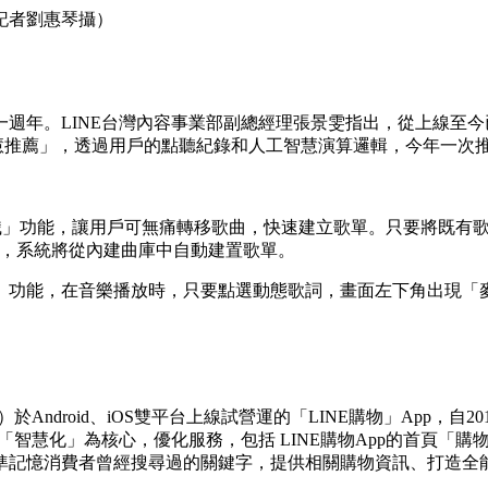
記者劉惠琴攝）
滿一週年。LINE台灣內容事業部副總經理張景雯指出，從上線至今
「智慧推薦」，透過用戶的點聽紀錄和人工智慧演算邏輯，今年一
像辨識」功能，讓用戶可無痛轉移歌曲，快速建立歌單。只要將既有
速比對，系統將從內建曲庫中自動建置歌單。
」功能，在音樂播放時，只要點選動態歌詞，畫面左下角出現「
於Android、iOS雙平台上線試營運的「LINE購物」App，自
」、「智慧化」為核心，優化服務，包括 LINE購物App的首頁
準記憶消費者曾經搜尋過的關鍵字，提供相關購物資訊、打造全