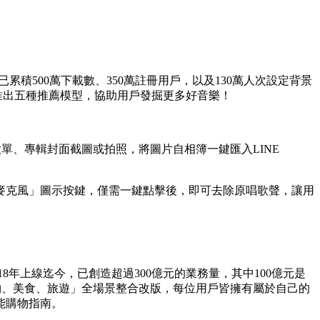
已累積500萬下載數、350萬註冊用戶，以及130萬人次設定背景
次推出五種推薦模型，協助用戶發掘更多好音樂！
歌單、專輯封面截圖或拍照，將圖片自相簿一鍵匯入LINE
麥克風」圖示按鍵，僅需一鍵點擊後，即可去除原唱歌聲，讓用
2018年上線迄今，已創造超過300億元的業務量，其中100億元是
「購物、美食、旅遊」全場景整合改版，每位用戶皆擁有屬於自己的
能購物指南。