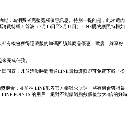
全新功能，為消費者完整蒐羅優惠訊息。特別一提的是，此次還內
屬消費特權！首波（7月15日至8月11日）LINE購物護照特權如
人人都有機會獲得隱藏版的加碼回饋與商品優惠；歡慶上線享好
一起來完成任務。
全民同慶，凡於活動時間開通LINE購物護照即可免費下載「松
兌換抽獎機會，並前往 LINE酷券官方帳號求財運，將有機會獲得最
 LINE POINTS 的用戶，絕對不能錯過點數價值放大3倍的好時