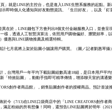
「主頁」就是LINE的主控台，也是進入LINE生態系服務的起點
顯示即時個人化通知與好友動態資訊、「生日好友」，以及
「釘
異在於，LINE錢包下方會列出8個支付金融服務入口，並會呈現
不一樣，透過人工智慧演算法，依照用戶購物偏好、瀏覽頻率，以五大
E熱點）優惠與LINE購物推薦及精選特輯。
預計七月底將上架於貼圖小舖讓用戶購買。（圖／記者劉惠琴攝
統計，台灣用戶一年平均下載貼圖組數高達18組，是日本用戶平均
全新「特效貼圖」，動動手指即可精準傳情，增添聊天室的溝通
E CREATORS創作者商品館」，銷售貼圖創作者的授權商品。預
今（7/13)在LINE口袋商店中的「LINE CREATORS
，滿足粉絲的所有想像！同時，還預告LINE貼圖將於明年（20