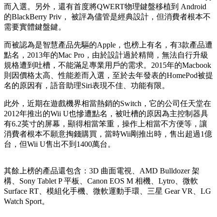
而入選。另外，還有首度將QWERT物理鍵盤移植到 Android
的BlackBerry Priv， 被評為儘管是經典設計，但消費者根本不
需要實體鍵盤鍵。
而被認為是智慧產品先驅的Apple，也榜上有名，有3款產品遭
點名，2013年的Mac Pro，由於設計過於精簡，無法自行升級
規格遭到吐槽，不能滿足專業用戶的需求。2015年的Macbook
則因價格太高、性能差而入選，至於去年發表的HomePod被提
名的原因有，語音助理Siri表現不佳、功能有限。
此外，近期在遊戲機界相當熱銷的Switch，它的公司任天堂在
2012年推出的Wii U也慘遭點名，被吐槽的原因為主控制器具
有6.2英寸的屏幕，顯得相當笨重，操作上相當不方便等，讓
消費者根本不願意掏錢購買，當時Wii剛推出時，售出超過1億
台，但Wii U售出不到1400萬台。
其餘上榜的產品還包含：3D 曲面電視、AMD Bulldozer 架
構、Sony Tablet P 平板、Canon EOS M 相機、Lytro、微軟
Surface RT、模組化手機、微軟運動手環、三星 Gear VR、LG
Watch Sport。