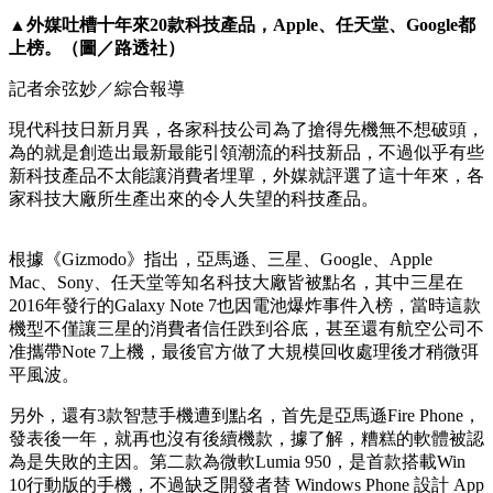
▲外媒吐槽十年來20款科技產品，Apple、任天堂、Google都
上榜。（圖／路透社）
記者余弦妙／綜合報導
現代科技日新月異，各家科技公司為了搶得先機無不想破頭，
為的就是創造出最新最能引領潮流的科技新品，不過似乎有些
新科技產品不太能讓消費者埋單，外媒就評選了這十年來，各
家科技大廠所生產出來的令人失望的科技產品。
根據《Gizmodo》指出，亞馬遜、三星、Google、Apple
Mac、Sony、任天堂等知名科技大廠皆被點名，其中三星在
2016年發行的Galaxy Note 7也因電池爆炸事件入榜，當時這款
機型不僅讓三星的消費者信任跌到谷底，甚至還有航空公司不
准攜帶Note 7上機，最後官方做了大規模回收處理後才稍微弭
平風波。
另外，還有3款智慧手機遭到點名，首先是亞馬遜Fire Phone，
發表後一年，就再也沒有後續機款，據了解，糟糕的軟體被認
為是失敗的主因。第二款為微軟Lumia 950，是首款搭載Win
10行動版的手機，不過缺乏開發者替 Windows Phone 設計 App