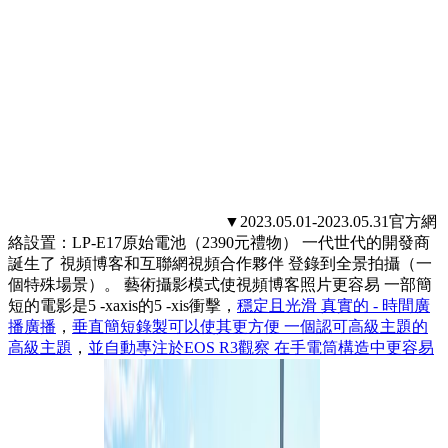
▼2023.05.01-2023.05.31官方網
絡設置：LP-E17原始電池（2390元禮物） 一代世代的開發商
誕生了 視頻博客和互聯網視頻合作夥伴 登錄到全景拍攝（一
個特殊場景）。 藝術攝影模式使視頻博客照片更容易 一部簡
短的電影是5 -xaxis的5 -xis衝擊，
穩定且光滑 真實的 - 時間廣
播廣播
，
垂直簡短錄製可以使其更方便 一個認可高級主題的
高級主題
，
並自動專注於EOS R3觀察 在手電筒構造中更容易