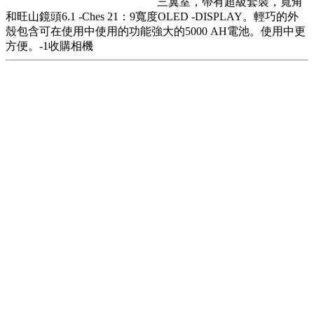
三翼室，帶有超級套裝，寬角
和旺山鏡頭6.1 -Ches 21：9寬度OLED -DISPLAY。輕巧的外
殼包含可在使用中使用的功能強大的5000 AH電池。使用中更
方便。-1收購相機