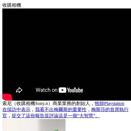
收購相機
索尼（收購相機Sony.n）商業業務的創始人，
牧師Playstation
在採訪中表示
，
我看不出梅爾斯的重要性
，
梅斯莎的首席執行
官
，
提交了這份報告並評論這是一個“大智慧”。