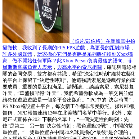
（照片/彭伯格）在暴風雪中拍
攝微軟
，
我收到了長期的FPS FPS遊戲
，
為更長的距離市場
，
許多外國媒體
，
玩家擔心它們是否將是系列將切換到Xbox獨
家
，
做不開始任何軍隊？此Xbox Person負責最後的語句。菲
爾斯斯賓塞負責人表示
，
與高水平的索尼相關
，確認與電線相
關的合同交易，雙方都有共識，希望“決定性時刻”維持在藝術
的平台上保留了“決定性時刻”。他還強調索尼是遊戲行業的重
要成員，重要的是互相滿足。請閱讀......談論索尼，索尼答复
昨天，“華盛頓郵報”昨天“，我們希望微軟成為一筆交易並繼
續確保遊戲遊戲是一個多平台出版商。” PC中的“決定時間”，
PS Xbox將設置主平台，每次新工作都非常受歡迎。據NPD報
告稱，NPD報告連續13年在北美熱門名單中舉行。此外，索
尼正式宣佈在2021下載的名單上，“一個決定性的時刻：先
鋒”是第二，另一個“決定性時刻：黑色運動冷戰”，中間的雙
重位置。“，雙重位置在中間20名球員擔心“最後”是合理的，
留下播放平台！因為捕獲貝塞斯達工作室後，“高級”的變化是