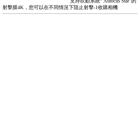
支持吹動系統“ Autocus Star”的
射擊膜4K，您可以在不同情況下阻止射擊-1收購相機