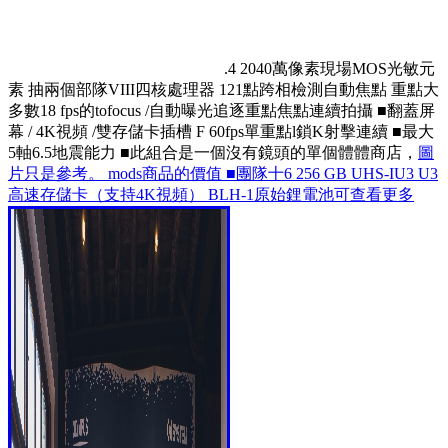
.4 2040萬像素現場MOS光敏元
素 抽兩個部隊VIII四核處理器 121點跨相檢測自動焦點 重點大
多數18 fps的tofocus /自動曝光追逐重點焦點連續拍攝 ■翻蓋屏
幕 / 4K視頻 /雙存儲卡插槽 F 60fps單重點l鎖K射擊連續 ■最大
5軸6.5地震能力 ■此組合是一個沒有鏡頭的單個體體商店，
圖
片只是參考。 mods商品的價值 ■團隊十6 256 GB UHS-IU3 U3
高速存儲卡（支持4K視頻） BLH-1原始鋰電池可查看更多