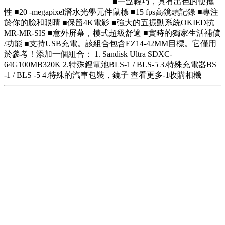
■一點輕巧，具有出色的便攜
性 ■20 -megapixel潛水光學元件鼠標 ■15 fps高鏡頭記錄 ■專注
於你的臉和眼睛 ■保留4K電影 ■強大的五振動系統OKIED抗
MR-MR-SIS ■意外屏幕，模式超級舒適 ■實時的獨家生活補償
/功能 ■支持USB充電。該組合包含EZ14-42MM目標。它僅用
於參考！添加一個組合： 1. Sandisk Ultra SDXC-
64G100MB320K 2.特殊鋰電池BLS-1 / BLS-5 3.特殊充電器BS
-1 / BLS -5 4.特殊的汽車包裝，鏡子 查看更多-1收購相機