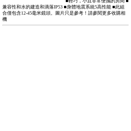
■輕巧，小且非常便攜的房間 ■
兼容性和水的建造和滴落IP53 ■身體地震系統5高性能 ■此組
合僅包含12-45毫米鏡頭。圖片只是參考！請參閱更多收購相
機