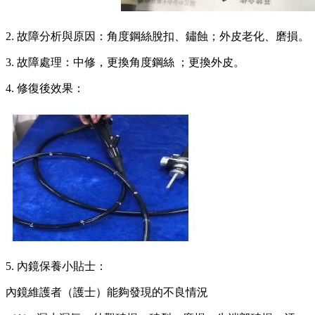
2. 故障分析與原因：角度鋼絲脫扣、鏽蝕；外皮老化、磨損。
3. 故障處理：中修，更換角度鋼絲 ；更換外皮。
4. 修復後效果：
5. 內鏡保養小貼士：
內鏡維護者（護士）能夠發現的不良情況