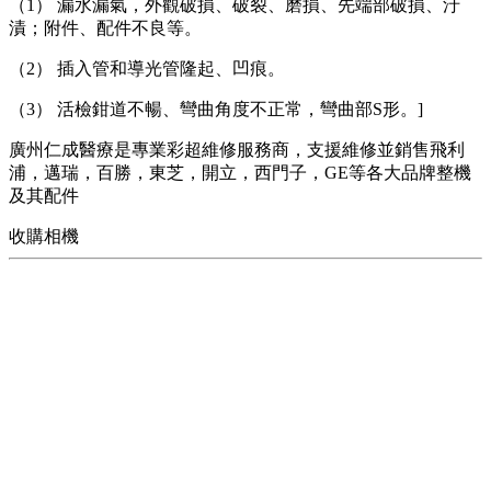
（1） 漏水漏氣，外觀破損、破裂、磨損、先端部破損、汙
漬；附件、配件不良等。
（2） 插入管和導光管隆起、凹痕。
（3） 活檢鉗道不暢、彎曲角度不正常，彎曲部S形。]
廣州仁成醫療是專業彩超維修服務商，支援維修並銷售飛利
浦，邁瑞，百勝，東芝，開立，西門子，GE等各大品牌整機
及其配件
收購相機