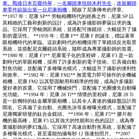
車。戰後日本百廢待舉
，
一名腳踏車技師木村先生
，
改裝腳踏
車零件組裝出第一台尼康相機
，開啟了尼康傳奇的序章。
**1957 年：尼康 SP** 旁軸相機時代的經典之作，尼康 SP 以
其精緻的工藝和創新的設計，成為許多攝影師夢寐以求的逸
品。它採用了旁軸測距系統，並搭配可換鏡頭，大幅提升了攝
影的靈活性。 **1959 年：尼康 F** 尼康 F 的誕生，標誌著單
眼相機時代的來臨。這款劃時代的相機採用了單鏡頭反光取景
系統，並搭配尼克爾鏡頭系統，隨即成為專業攝影師的首選。
**1980 年：尼康 F3** 尼康電子化的里程碑，尼康 F3 是一款
劃時代的單眼相機，採用了許多創新的電子技術。它具備自動
對焦功能，並配備了多種曝光模式，大幅提升了攝影的便利性
和效率。 **1982 年：尼康 FM2** 無需電力即可操作的全機械
相機，尼康 FM2 以其堅固耐用和精準的性能，成為許多攝影
愛好者的首選。它採用了機械快門，並配備了光圈優先自動曝
光功能。 **1994 年：尼康 28 Ti** 情懷的里程碑，尼康 28 Ti
是一款獨特的鈦金屬單眼相機，以其令人著迷的儀錶盤設計而
聞名。它具備了全自動、光圈先決等多種曝光模式，並配備了
尼康獨家研發的鈦合金鏡頭。 **1996 年：尼康 F5** 膠片相
機的最高峰，尼康 F5 以其強大的性能和出色的設計，成為專
業攝影師的夢幻逸品。它採用了高速自動對焦系統，並配備了
多種曝光模式，甚至還能拍攝每秒 12 張連拍照片。 **2007