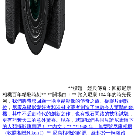
**標題：經典傳奇：回顧尼康
相機百年精彩時刻** **開場白：** 踏入尼康 104 年的時光長
河，
我們將帶您回顧一場卓越影像的傳奇之旅。從膠片到數
位
，
尼康為攝影愛好者和器材收藏者創造了無數令人驚豔的銘
機
，
其中不乏劃時代的創新之作
，
也有投石問路的技術試驗
，
更有巧奪天工的意外驚喜。現在
，
就讓我們共同見證尼康留下
的人類攝影瑰寶吧！ **內文：** **1948 年：無型號尼康相機
（收購相機Nikon I）** 尼康相機的起源
，
緣起於一輛腳踏