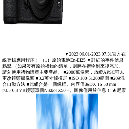
▼2023.06.01-2023.07.31官方在
線登錄應用程序： （1）原始電池En-El25 ▼詳細的事件信息
點擊 （如果沒有原始禮物的清單，則將在禮物到來後添加。
請勿使用禮物購買主要產品。 ■2088萬像素，放縱APSC可以
更改鏡頭攝像頭 ■3.2英寸觸摸屏 ■ISO 100-51200範圍 ■209混
合自動方法 ■此組合是一個鏡框。內容僅為DX 16-50 mm
f/3.5-6.3 VR鏡頭單個Nikkor Z50 +。圖像僅用於信息！ ★尼康