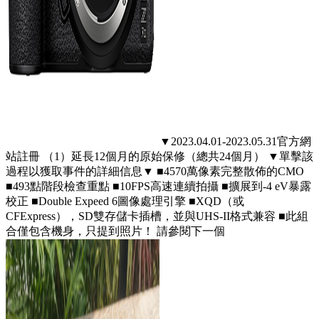
▼2023.04.01-2023.05.31官方網
站註冊 （1）延長12個月的原始保修（總共24個月） ▼單擊該
過程以獲取事件的詳細信息▼ ■4570萬像素完整散佈的CMO
■493點階段檢查重點 ■10FPS高速連續拍攝 ■擴展到-4 eV暴露
校正 ■Double Expeed 6圖像處理引擎 ■XQD（或
CFExpress），SD雙存儲卡插槽，並與UHS-II格式兼容 ■此組
合僅包含機身，只提到照片！ 請參閱下一個