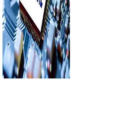
▲ASML（ASML）是一家荷
蘭半導體設備製造商
，
據報導
，
該製造商接受了對政府的出口
限制。（照片 / CFP） 記者Gao Zhulin / Taipei報告說
，
日本和
荷蘭將加入美國
，
以限制中國與半支不關相關的複雜設備。指
出
，27歲的日本，日本，美國和荷蘭將結束談判，以限制中國
人的設備公司允許的。結論可以實施的限制。許多技術工廠，
包括荷蘭商人ASML和日本貿易尼康，都限於政府出口限制。