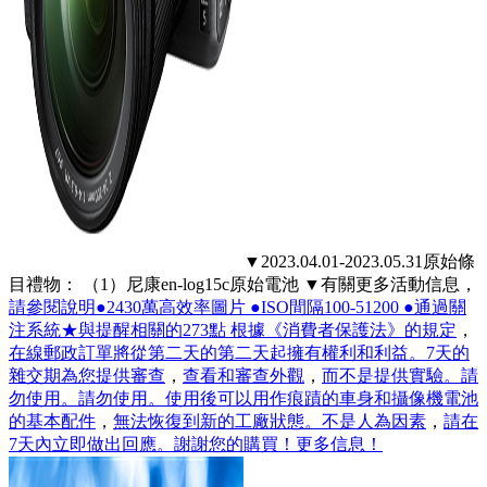
▼2023.04.01-2023.05.31原始條
目禮物： （1）尼康en-log15c原始電池 ▼有關更多活動信息，
請參閱說明●2430萬高效率圖片 ●ISO間隔100-51200 ●通過關
注系統★與提醒相關的273點 根據《消費者保護法》的規定
，
在線郵政訂單將從第二天的第二天起擁有權利和利益。7天的
雜交期為您提供審查
，
查看和審查外觀
，
而不是提供實驗。請
勿使用。請勿使用。使用後可以用作痕蹟的車身和攝像機電池
的基本配件
，
無法恢復到新的工廠狀態。不是人為因素
，
請在
7天內立即做出回應。謝謝您的購買！更多信息！