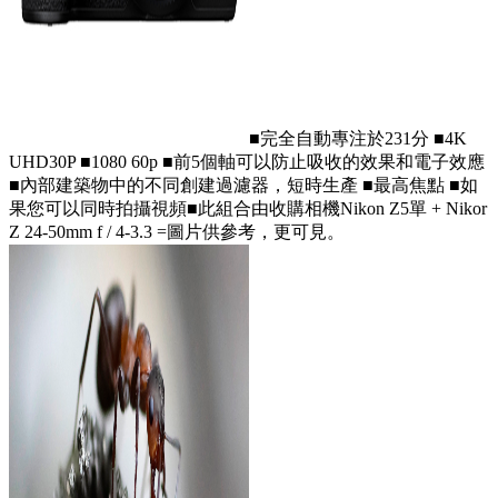
■完全自動專注於231分 ■4K
UHD30P ■1080 60p ■前5個軸可以防止吸收的效果和電子效應
■內部建築物中的不同創建過濾器，短時生產 ■最高焦點 ■如
果您可以同時拍攝視頻■此組合由收購相機Nikon Z5單 + Nikor
Z 24-50mm f / 4-3.3 =圖片供參考，更可見。