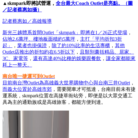
▲skmpark即將試營運，
全台最大Coach Outlet是亮點。（圖
／記者蔡惠如攝）
記者蔡惠如／高雄報導
新光三越體系首間Outlet「skmpark」即將在1／26正式登場
，
佔地2.6萬坪、樓地板面積約5萬坪
，
主打「平均折扣3折
起」
，
業者也掛保證
，
除了約10%比率的生活專櫃
，
其他
Outlet店推出的折扣約在6.5折以下
，
且類別囊括精品、居家、
3C、家電等
，
還有高達40%比種的娛樂跟餐飲
，
讓全家都能來
耗上一整天。
南台唯一捷運可到Outlet
目前南台灣Outlet為高雄義大世界購物中心與台南三井Outlet
，
而義大位置於高雄市郊
，需要開車才可抵達，台南目前未有捷
運系統，skmpark位置在高捷草衙站旁，即便是以大眾交通工
具為主的通勤族或是高雄旅客，都能方便到達。