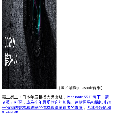
（圖／翻攝panasonic官網）
霸主易主！日本年度相機大獎出爐，
Panasonic S5 II 奪下「讀
者獎」桂冠
，
成為今年最受歡迎的相機。這款黑馬相機以其超
乎預期的規格和親民的價格獲得消費者的青睞
，
尤其是錄影和
對焦性能。