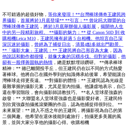
不可錯過的超值好物，
等你來發現！**台灣棒球傳奇王建民跨
界攝影
，
首展將於3月底登場** **引言：** 曾叱吒大聯盟的台
灣棒球傳奇王建民
，
將於3月底舉辦個人攝影展
，
揭開他人生
中的另一段精彩旅程。 **攝影的魅力：** 從 Canon 50D 到 收
購相機Leica M10
，
王建民擁有超過 5 台相機。他坦言自己深
深沉迷於攝影
，
曾經為了捕捉日出
，
清晨4點多就出門勘景。
**「攝影大象」王建民：** 王建民將自己形容為大象
，
因為
他說話和動作都很慢
，
就像大象的沉穩步伐。但對於攝影
，
他
卻有一股擇善固執的熱情
，總是默默埋頭鑽研。 **傳承棒球
精神：** 雖已離開投手丘，但王建民仍在以不同的方式熱愛
著棒球。他將自己在國外學到的知識傳承給後輩，希望能讓台
灣棒球走得更長遠。 **對攝影的體悟：** 王建民認為光線是
最難掌握的攝影元素，尤其是室內拍攝。他謙虛地表示，自己
還在學習階段，會向攝影師請教技巧。 **名人堂球星強森的
啟發：** 大聯盟名人堂球星強森也是攝影愛好者。王建民特
別欣賞強森拍攝搖滾樂團的作品，認為他捕捉得很到位。 **
未來展望：** 踏入不惑之年的王建民，將攝影視為自己的第
二個興趣。他希望在退休後能到處旅行，拍攝更多美麗的風
景，並與大家分享他的攝影心得。收購相機