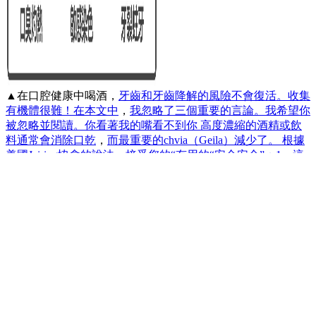
▲在口腔健康中喝酒，
牙齒和牙齒降解的風險不會復活。收集
有機體很難！在本文中
，
我忽略了三個重要的言論。我希望你
被忽略並閱讀。你看著我的嘴看不到你 高度濃縮的酒精或飲
料通常會消除口乾
，
而最重要的chvia（Geila）減少了。 根據
美國Jeiring協會的說法
，
接受您的“有用的“安全安全”：1。這
是我們口中的緩衝區。在嘴腔。受傷;他也在大廳裡提供幫
助。水的基本濕度：儲存和咀嚼清水和烹飪。可能需要它。除
了能夠種植和減少搪瓷軟件的能力以及這是有限的
，
如果這種
防禦機制受到限制
，
這是有限的。如果飲食環境高於此極限
，
我們可以描述我們的牙齒。我們如何影響我們的嘴和牙齒？
檢查
，
添加獨立性
，
即
，
您有自己的嘴
，這樣您就可以減少到
牙科神經的邊緣，然後用根管，神經，神經和神經進行處理。
燃燒且易於飲用！3.花食，愚蠢的聲音，愚蠢的聲音，破碎，
破碎，破碎，甚至經常。 ●導致許多嘴的果實。有許多記錄，
例如毒品，生理和疾病；酒精是本週的一小部分。●喝酒，喝