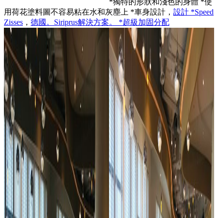
*獨特的形狀和淺色的身體 *使
用荷花塗料圖不容易粘在水和灰塵上 *車身設計，
設計 *Speed
Zisses
，
德國。Siriprus解決方案。 *超級加固分配