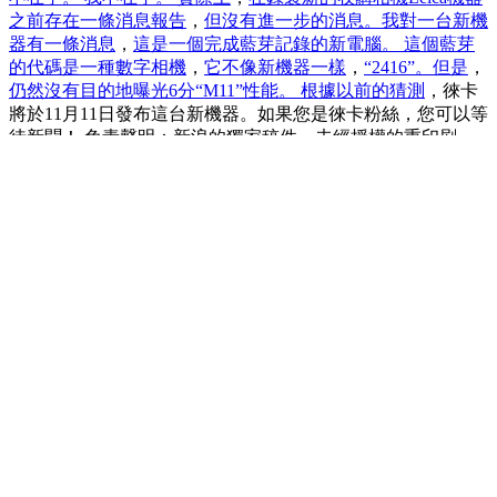
之前存在一條消息報告
，
但沒有進一步的消息。我對一台新機
器有一條消息
，
這是一個完成藍芽記錄的新電腦。 這個藍芽
的代碼是一種數字相機
，
它不像新機器一樣
，
“2416”。但是
，
仍然沒有目的地曝光6分“M11”性能。 根據以前的猜測
，徠卡
將於11月11日發布這台新機器。如果您是徠卡粉絲，您可以等
待新聞！ 免責聲明：新浪的獨家稿件，未經授權的重印刷。 -
>。 我不在乎。 （功能 （） { var adscript =
document.createLement（'腳本'）; adscript.src ='//
d1.sina.com.cn/litons/zhitou/sinaads/demo/wenjing8/js/ym_left_hzh_
document.getLementsByTagname（'head）[0]
.appendChild（ADScript）; }）（）（）;