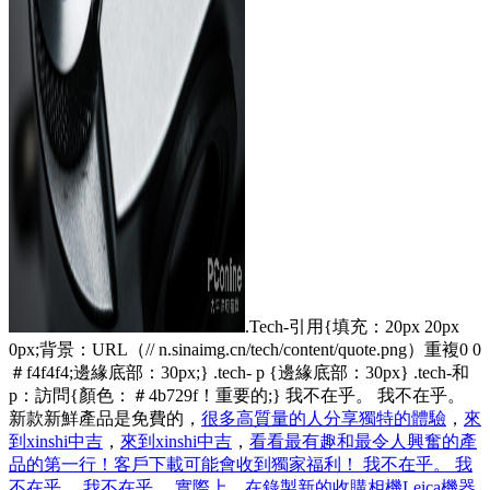
.Tech-引用{填充：20px 20px
0px;背景：URL（// n.sinaimg.cn/tech/content/quote.png）重複0 0
＃f4f4f4;邊緣底部：30px;} .tech- p {邊緣底部：30px} .tech-和
p：訪問{顏色：＃4b729f！重要的;} 我不在乎。 我不在乎。
新款新鮮產品是免費的，
很多高質量的人分享獨特的體驗
，
來
到xinshi中吉
，
來到xinshi中吉
，
看看最有趣和最令人興奮的產
品的第一行！客戶下載可能會收到獨家福利！ 我不在乎。 我
不在乎。 我不在乎。 實際上
，
在錄製新的收購相機Leica機器