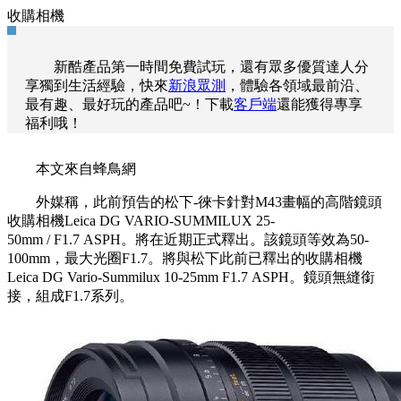
收購相機
新酷產品第一時間免費試玩，還有眾多優質達人分
享獨到生活經驗，快來
新浪眾測
，體驗各領域最前沿、
最有趣、最好玩的產品吧~！下載
客戶端
還能獲得專享
福利哦！
本文來自蜂鳥網
外媒稱，此前預告的松下-徠卡針對M43畫幅的高階鏡頭
收購相機Leica DG VARIO-SUMMILUX 25-
50mm / F1.7 ASPH。將在近期正式釋出。該鏡頭等效為50-
100mm，最大光圈F1.7。將與松下此前已釋出的收購相機
Leica DG Vario-Summilux 10-25mm F1.7 ASPH。鏡頭無縫銜
接，組成F1.7系列。