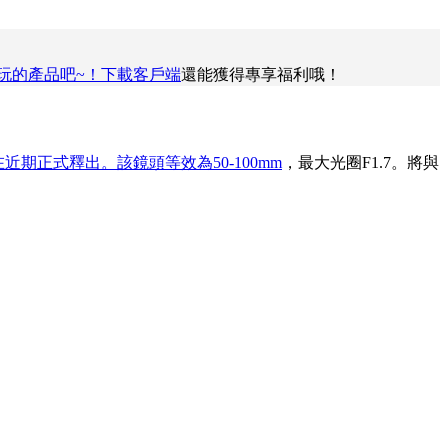
玩的產品吧~！下載
客戶端
還能獲得專享福利哦！
H。將在近期正式釋出。該鏡頭等效為50-100mm
，最大光圈F1.7。將與