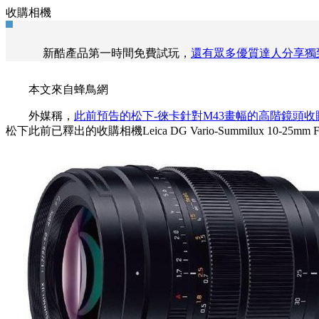
收購相機
新酷產品第一時間免費試玩，
還有眾多優質達人分享獨
本文來自蜂鳥網
外媒稱，
此前預告的松下-徠卡針對M43畫幅的高階鏡頭收購相機Lei
松下此前已釋出的收購相機Leica DG Vario-Summilux 10-25