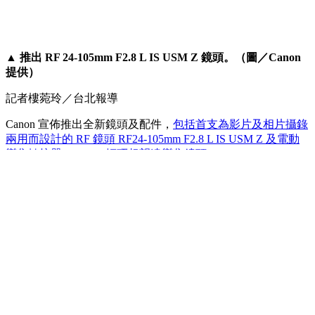
▲ 推出 RF 24-105mm F2.8 L IS USM Z 鏡頭。（圖／Canon
提供）
記者樓菀玲／台北報導
Canon 宣佈推出全新鏡頭及配件，
包括首支為影片及相片攝錄
兩用而設計的 RF 鏡頭 RF24-105mm F2.8 L IS USM Z 及電動
變焦轉接器 PZ-E2、輕巧超望遠變焦鏡頭 RF200-800mm F6.3-
9 IS USM
，
和專為 APS-C 收購相機Eos R 系列相機設計的輕
巧超廣角變焦鏡頭 RF-S10-18mm F4.5-6.3 IS STM 。
RF24-105mm F2.8 L IS USM Z 的推出進一步強大了 F2.8 光圈
L 系列變焦鏡頭陣容
，
作為首支為短片及相片混合型拍攝而設
計的 RF 鏡頭
，
首次加入了光圈環及採用固定長度的內變焦設
計。鏡頭更相容最新推出的電動變焦轉接器 PZ-E2
，
為鏡頭
帶來電影鏡頭般的流暢伺服變焦操作
，
滿足專業攝影師、錄影
師及進階使用者
，
對變焦速度及準確度的需求。
全新登場世界首支 800mm 超望遠變焦無反光鏡鏡頭1 RF200-