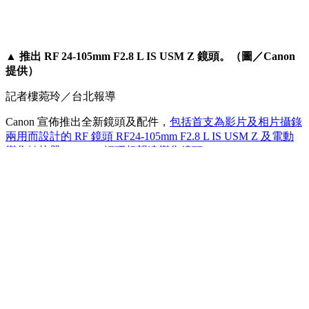
▲ 推出 RF 24-105mm F2.8 L IS USM Z 鏡頭。（圖／Canon
提供）
記者樓菀玲／台北報導
Canon 宣佈推出全新鏡頭及配件，
包括首支為影片及相片攝錄
兩用而設計的 RF 鏡頭 RF24-105mm F2.8 L IS USM Z 及電動
變焦轉接器 PZ-E2、輕巧超望遠變焦鏡頭 RF200-800mm F6.3-
9 IS USM
，
和專為 APS-C 收購相機Eos R 系列相機設計的輕
巧超廣角變焦鏡頭 RF-S10-18mm F4.5-6.3 IS STM 。
RF24-105mm F2.8 L IS USM Z 的推出進一步強大了 F2.8 光圈
L 系列變焦鏡頭陣容
，
作為首支為短片及相片混合型拍攝而設
計的 RF 鏡頭
，
首次加入了光圈環及採用固定長度的內變焦設
計。鏡頭更相容最新推出的電動變焦轉接器 PZ-E2
，
為鏡頭
帶來電影鏡頭般的流暢伺服變焦操作
，
滿足專業攝影師、錄影
師及進階使用者
，
對變焦速度及準確度的需求。
全新登場世界首支 800mm 超望遠變焦無反光鏡鏡頭1 RF200-