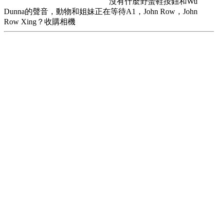
沒有什麼野蠻鞋按鈕和Wu
Dunna的聲音，動物和姐妹正在等待A1，John Row，John
Row Xing？收購相機