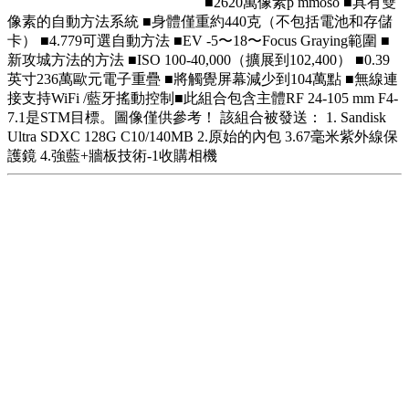
■2620萬像素p mmoso ■具有雙
像素的自動方法系統 ■身體僅重約440克（不包括電池和存儲
卡） ■4.779可選自動方法 ■EV -5〜18〜Focus Graying範圍 ■
新攻城方法的方法 ■ISO 100-40,000（擴展到102,400） ■0.39
英寸236萬歐元電子重疊 ■將觸覺屏幕減少到104萬點 ■無線連
接支持WiFi /藍牙搖動控制■此組合包含主體RF 24-105 mm F4-
7.1是STM目標。圖像僅供參考！ 該組合被發送： 1. Sandisk
Ultra SDXC 128G C10/140MB 2.原始的內包 3.67毫米紫外線保
護鏡 4.強藍+牆板技術-1收購相機