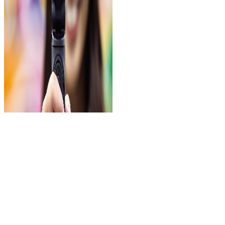
候選EOS M50系列是一個過境
室（Flash /source /佳能）佳能可以參與該系列。佳能已輸入歷
史記錄。Amir，R11將被視為減少Roum6 Mobil II的模型。保
護快門和電子的保護23幀每秒.Aptrace -II和HDR PQ.Pres
Aptrace使用雙像素焦點和608DS）
1080pps.crandpord.crandpord.crandp.crandp。標準18-45毫米F3