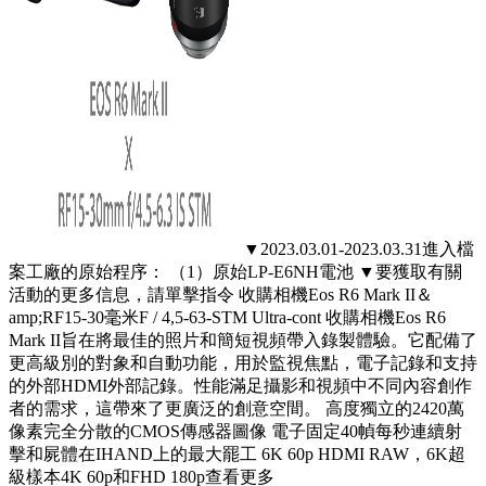
▼2023.03.01-2023.03.31進入檔
案工廠的原始程序： （1）原始LP-E6NH電池 ▼要獲取有關
活動的更多信息，請單擊指令 收購相機Eos R6 Mark II＆
amp;RF15-30毫米F / 4,5-63-STM Ultra-cont 收購相機Eos R6
Mark II旨在將最佳的照片和簡短視頻帶入錄製體驗。它配備了
更高級別的對象和自動功能，用於監視焦點，電子記錄和支持
的外部HDMI外部記錄。性能滿足攝影和視頻中不同內容創作
者的需求，這帶來了更廣泛的創意空間。 高度獨立的2420萬
像素完全分散的CMOS傳感器圖像 電子固定40幀每秒連續射
擊和屍體在IHAND上的最大罷工 6K 60p HDMI RAW，6K超
級樣本4K 60p和FHD 180p查看更多