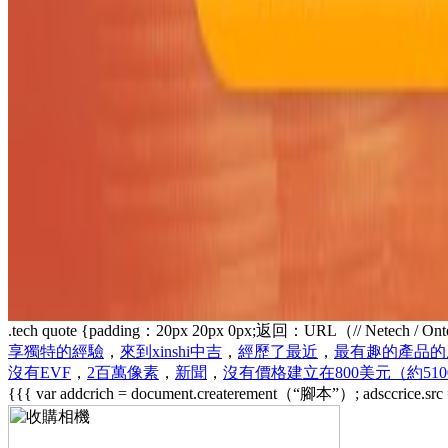
.tech quote {padding：20px 20px 0px;返回：URL（// Net
享獨特的經驗
，
來到xinshi中吉
，
經歷了最近
，
最有趣的產品的
沒有EVF
，
2百萬像素
，
新聞
，
沒有價格建立在800美元（約5
{{{ var addcrich = document.createrement（“腳本”）; adsccrice.sr