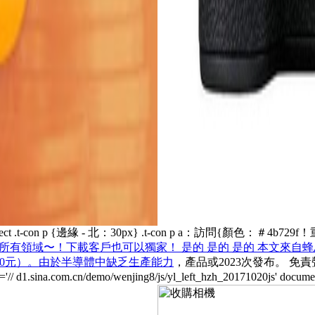
ech / Ontect .t-con p {邊緣 - 北：30px} .t-con p a：訪問
所有領域〜！下載客戶也可以獨家！ 是的 是的 是的 本文來自蜂
100元）。由於半導體中缺乏生產能力
，產品或2023次發布。 免
c ='// d1.sina.com.cn/demo/wenjing8/js/yl_left_hzh_20171020js