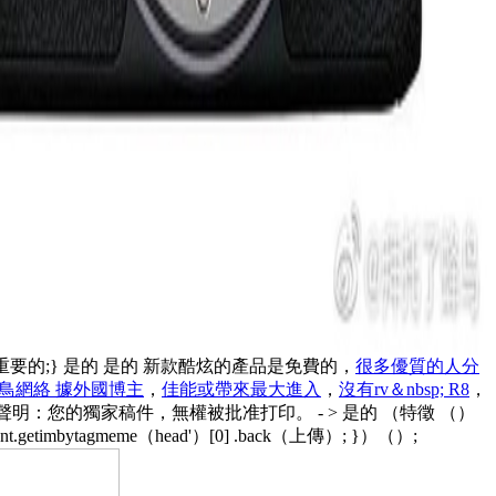
{顏色：＃4b729f！重要的;} 是的 是的 新款酷炫的產品是免費的，
很多優質的人分
鳥網絡 據外國博主
，
佳能或帶來最大進入
，
沒有rv＆nbsp; R8
，
責聲明：您的獨家稿件，無權被批准打印。 - > 是的 （特徵 （）
' document.getimbytagmeme（head'）[0] .back（上傳）; }）（）;