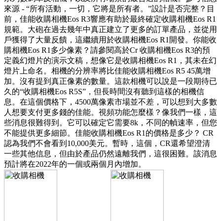
來源 - “所有活動，一切，它將是所有者。”設計是否完整？目
前，佳能收購相機Eos R3響應有助於最終確定收購相機Eos R1
規範。大砲在過去幾年中真正建立了更多的訂單產品，並從用
戶獲得了大量反饋，這繼續用於收購相機Eos R1開發。你能收
購相機Eos R1多少像素？請參閱高於Cr 收購相機Eos R3的預
定義幻燈片的演示文稿，想像它是收購相機Eos R1，其未在幻
燈片上命名。相機的分辨率將比佳能收購相機Eos R5 45萬增
加。沒有提到真正像素的數量。這款相機可以說是一段期待已
久的“收購相機Eos R5S”，但長時間沒有聽到這樣的相機信
息。在這個價格下，4500萬像素市場並不差，可以想到大多數
人想要支付更多錢的佳能。視頻功能怎麼樣？像我們一樣，這
些消息很難得到。它可以確定它需要8k，不同的幀速率，但您
不能提供更多細節。佳能收購相機Eos R1的價格是多少？ CR
認為我們不會看到10,000美元。暫時，這個，CR還希望澄清
一些其他信息，但由於產品仍然遠離我們，這很困難。該消息
預計將在2022年的一個或兩個月內增加。