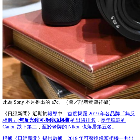
此為 Sony 本月推出的 a7c。（圖／記者黃肇祥攝）
《日經新聞》近期於
報導
中，
首度揭露 2019 年各品牌「無反
相機」(
無反光鏡可換鏡頭相機
)的出貨排名
，
長年稱霸的
Canon 跌下第二
，
至於老牌的 Nikon 也落居第五名。
根據《日經新聞》提供數據
，
2019 年可替換鏡頭相機一共出