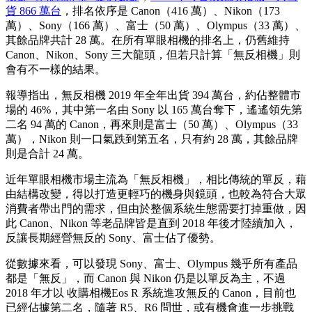
貨 866 萬台
，排名依序是 Canon（416 萬）、Nikon（173
萬）、Sony（166 萬）、富士（50 萬）、Olympus（33 萬）、
其餘品牌共計 28 萬。在所有單眼相機的排名上，仍舊維持
Canon、Nikon、Sony 三大龍頭，但若只計算「無反相機」則
會有不一樣的結果。
報導指出，無反相機 2019 年全年出貨 394 萬台，約佔整體市
場的 46%，其中第一名由 Sony 以 165 萬台奪下，遙遙領先第
二名 94 萬的 Canon，再來則是富士（50 萬）、Olympus（33
萬），Nikon 則一口氣跌到第五名，只有約 28 萬，其餘品牌
則是合計 24 萬。
近年單眼相機市場主流為「無反相機」，相比傳統的單反，藉
由結構改變，得以打造更輕巧的機身與鏡頭，也較為符合大眾
消費者帶出門的需求，但由於整個系統生態需要打掉重做，因
此 Canon、Nikon 等老品牌皆是直到 2018 年後才陸續加入，
反讓長期經營無反的 Sony、富士佔了優勢。
從數據來看，可以發現 Sony、富士、Olympus 幾乎所有產品
都是「無反」，而 Canon 與 Nikon 仍是以單反為主，不過
2018 年才以 收購相機Eos R 系統進攻無反的 Canon，目前也
已經佔據第二名，隨著 R5、R6 問世，或有機會進一步挑戰