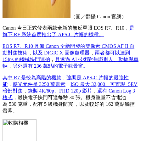
（圖／翻攝 Canon 官網）
Canon 今日正式發表兩款全新的無反單眼 EOS R7、R10，
是
旗下 RF 系統首度推出了 APS-C 片幅的機種。
EOS R7、R10 具備 Canon 全新開發的雙像素 CMOS AF II 自
動對焦技術
，
以及 DIGIC X 圖像處理器
，
兩者都可以達到
15fps 的機械快門連拍
，
且透過 AI 技術對焦識別人、動物與車
輛
，
另外還有 236 萬點的電子觀景窗。
其中 R7 是較為高階的機款
，
強調是 APS-C 片幅的最強性
能
，
感光元件是 3250 萬畫素
，
ISO 最大 32,000、可實現 -5EV
暗部對焦
，
錄製 4K/60p、FHD 120p 影片
，
還有 Canon Log 3
格式
，最快電子快門可達每秒 30 張。機身重量不含電池
為 530 克重，配有 5 級機身防震 ，以及較好的 162 萬點觸控
螢幕。