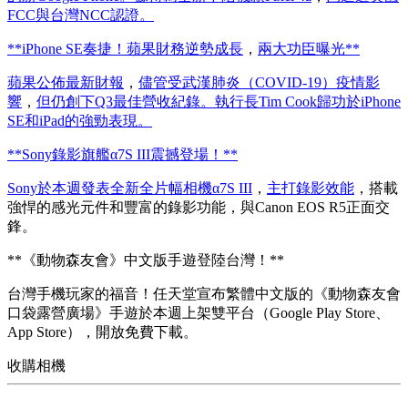
FCC與台灣NCC認證。
**iPhone SE奏捷！蘋果財務逆勢成長
，
兩大功臣曝光**
蘋果公佈最新財報
，
儘管受武漢肺炎（COVID-19）疫情影
響
，
但仍創下Q3最佳營收紀錄。執行長Tim Cook歸功於iPhone
SE和iPad的強勁表現。
**Sony錄影旗艦α7S III震撼登場！**
Sony於本週發表全新全片幅相機α7S III
，
主打錄影效能
，搭載
強悍的感光元件和豐富的錄影功能，與Canon EOS R5正面交
鋒。
**《動物森友會》中文版手遊登陸台灣！**
台灣手機玩家的福音！任天堂宣布繁體中文版的《動物森友會
口袋露營廣場》手遊於本週上架雙平台（Google Play Store、
App Store），開放免費下載。
收購相機