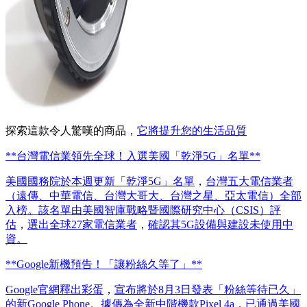
探索這款令人驚嘆的商品，
它將提升您的生活品質
**台灣電信業領先全球！入選美國「乾淨5G」名單**
美國國務院於本週更新「乾淨5G」名單
，
台灣五大電信業者
（遠傳、中華電信、台灣大哥大、台灣之星、亞太電信）全部
入榜。該名單由美國智庫戰略暨國際研究中心（CSIS）評
估
，
選出全球27家電信業者
，
確認其5G設備與建設未使用中
資。
**Google新機預告！「讓粉絲久等了」**
Google官網釋出彩蛋
，
宣布將於8月3日發表「粉絲等待已久」
的新Google Phone。據傳為全新中階機款Pixel 4a
，
已通過美國