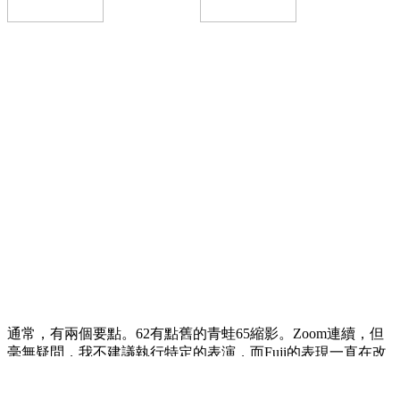
通常，有兩個要點。62有點舊的青蛙65縮影。Zoom連續，但
毫無疑問，我不建議執行特定的表演，而Fuji的表現一直在改
變。他們的大腦成為手機是F8.fuji 100400失敗，比整個框架的
大小重。 / 550/