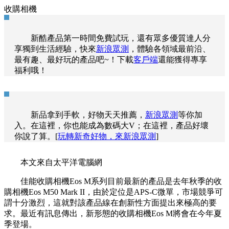
收購相機
新酷產品第一時間免費試玩，還有眾多優質達人分
享獨到生活經驗，快來
新浪眾測
，體驗各領域最前沿、
最有趣、最好玩的產品吧~！下載
客戶端
還能獲得專享
福利哦！
新品拿到手軟，好物天天推薦，
新浪眾測
等你加
入。在這裡，你也能成為數碼大V；在這裡，產品好壞
你說了算。[
玩轉新奇好物，來新浪眾測
]
本文來自太平洋電腦網
佳能收購相機Eos M系列目前最新的產品是去年秋季的收
購相機Eos M50 Mark II，由於定位是APS-C微單，市場競爭可
謂十分激烈，這就對該產品線在創新性方面提出來極高的要
求。最近有訊息傳出，新形態的收購相機Eos M將會在今年夏
季登場。