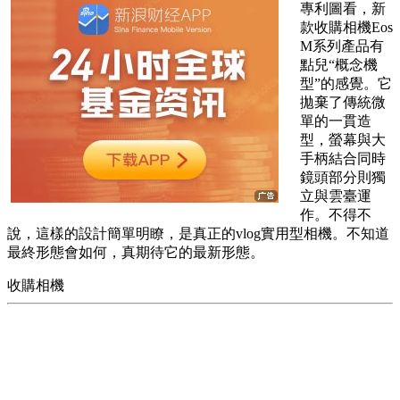
專利圖看，新
款收購相機Eos
M系列產品有
點兒“概念機
型”的感覺。它
拋棄了傳統微
單的一貫造
型，螢幕與大
手柄結合同時
鏡頭部分則獨
立與雲臺運
作。不得不
說，這樣的設計簡單明瞭，是真正的vlog實用型相機。不知道
最終形態會如何，真期待它的最新形態。
收購相機