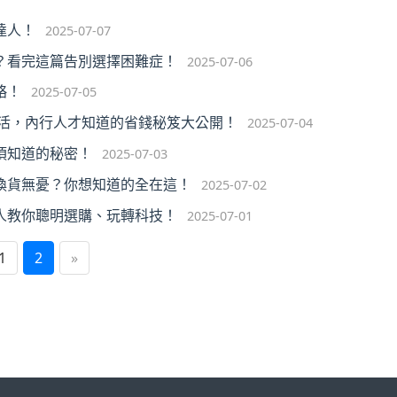
達人！
2025-07-07
？看完這篇告別選擇困難症！
2025-07-06
略！
2025-07-05
生活，內行人才知道的省錢秘笈大公開！
2025-07-04
須知道的秘密！
2025-07-03
換貨無憂？你想知道的全在這！
2025-07-02
人教你聰明選購、玩轉科技！
2025-07-01
1
2
»