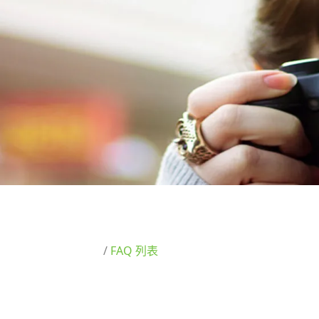
Home
FAQ 列表