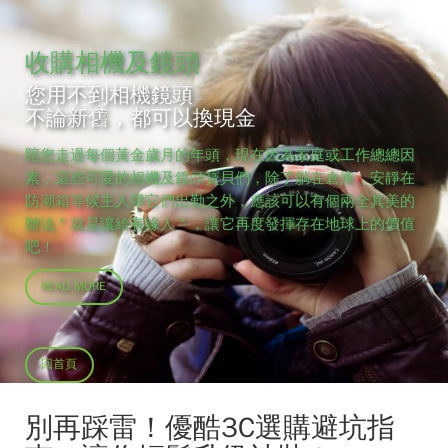
收購相機及鏡頭
您用不到相機鏡頭
不論新舊，都可以換現金
陪您走過每個黃金歲月的年頭，現在因為家庭或工作總總因
素，這些可愛的相機及鏡頭寶貝們，除了躺在倉庫，安靜在
防潮箱等候主人帶它們出勤之外，應該可以有個兩全其美的
辦法＂就是讓給有緣人＂，讓它再度發揮存在地球上的價值
吧！
READ MORE
回首頁
別再踩雷！優酷3C選購避坑指