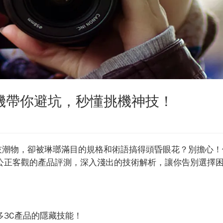
司機帶你避坑，秒懂挑機神技！
技潮物，卻被琳瑯滿目的規格和術語搞得頭昏眼花？別擔心！
供公正客觀的產品評測，深入淺出的技術解析，讓你告別選擇
多3C產品的隱藏技能！