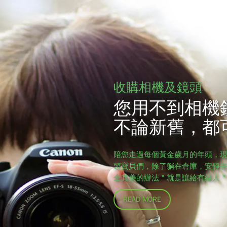
收購相機及鏡頭
您用不到相機
不論新舊，都
陪您走過每個黃金歲月的年頭，
頭寶貝們，除了躺在倉庫，安靜
全其美的辦法＂就是讓給有緣人
READ MORE