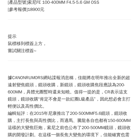
[產品型號]索尼FE 100-400MM F4.5-5.6 GM OSS
[參考報價]18900元
提示
鼠標移到標簽上方，
嘗試關注標簽~
據CANONRUMORS網站諜報消息稱，佳能將在明年推出全新的超
遠射變焦鏡頭，鏡頭收購，新鏡頭，鏡頭收購焦段應該為200-
600MM，具體光圈暫時還未知曉。值得一提的是，CR表示這支
鏡頭，鏡頭收購“肯定不會是一款紅圈L級產品”，因此想必會主打
輕便以及高性價比。
編輯短評：
在2015年尼康推出了200-500MMF5.6鏡頭，鏡頭收
購，主打長焦與高性價比，而適馬、騰龍各自也都有150-600MM
這樣的大變焦巨炮，索尼之前也公布了200-500MM鏡頭，鏡頭收
購的開發計劃。在這樣一個長焦大變焦的環境下，佳能確實也需