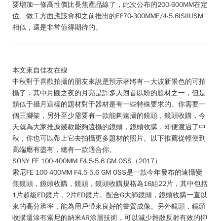
要增加一條高性價比長焦產品線了，此次公布的200-600MM在定
位、做工方面應該會和之前推出的EF70-300MMF/4-5.6ISIIUSM
相似，還是非常值得期待的。
本文來自佳友在線
中秋對于喜歡拍攝的朋友來說是預示著將有一大波新景色的可拍
攝了，其中月圓之夜的月亮是許多人翹首以盼的題材之一，但是
類似于攝月這樣的題材對于器材是有一些特殊要求的。你需要一
個三腳架，另外至少需要有一款能夠遠攝的鏡頭，鏡頭收購，今
天就為大家推薦幾款能夠遠攝的鏡頭，鏡頭收購，即便渡過了中
秋，你也可以帶上它去拍攝更多題材的照片。以下推薦從輕便到
高端應有盡有，總有一款適合你。
SONY FE 100-400MM F4.5-5.6 GM OSS（2017）
索尼FE 100-400MM F4.5-5.6 GM OSS是一款今年發布的遠攝變
焦鏡頭，鏡頭收購，鏡頭，鏡頭收購規格為16組22片，其中包括
1片超級ED鏡片，2片ED鏡片。配合G大師鏡頭，鏡頭收購一直以
來的高分辨率，能為用戶帶來良好的畫質成像。另外鏡頭，鏡頭
收購還涂有索尼的納米AR涂層技術，可以減少雜散反射有效的抑