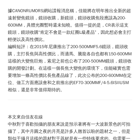
據CANONRUMORS網站諜報消息稱，佳能將在明年推出全新的超
遠射變焦鏡頭，鏡頭收購，新鏡頭，鏡頭收購焦段應該為200-
600MM，具體光圈暫時還未知曉。值得一提的是，CR表示這支
鏡頭，鏡頭收購“肯定不會是一款紅圈L級產品”，因此想必會主打
輕便以及高性價比。
編輯短評：
在2015年尼康推出了200-500MMF5.6鏡頭，鏡頭收
購，主打長焦與高性價比，而適馬、騰龍各自也都有150-600MM
這樣的大變焦巨炮，索尼之前也公布了200-500MM鏡頭，鏡頭收
購的開發計劃。在這樣一個長焦大變焦的環境下，佳能確實也需
要增加一條高性價比長焦產品線了，此次公布的200-600MM在定
位、做工方面應該會和之前推出的EF70-300MMF/4-5.6ISIIUSM
相似，還是非常值得期待的。
本文來自佳友在線
中秋對于喜歡拍攝的朋友來說是預示著將有一大波新景色的可拍
攝了，其中月圓之夜的月亮是許多人翹首以盼的題材之一，但是
類似于攝月這樣的題材對于器材是有一些特殊要求的。你需要一