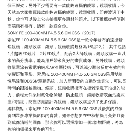
個三腳架，另外至少需要有一款能夠遠攝的鏡頭，鏡頭收購，今
天就為大家推薦幾款能夠遠攝的鏡頭，鏡頭收購，即便渡過了中
秋，你也可以帶上它去拍攝更多題材的照片。以下推薦從輕便到
高端應有盡有，總有一款適合你。
SONY FE 100-400MM F4.5-5.6 GM OSS（2017）
索尼FE 100-400MM F4.5-5.6 GM OSS是一款今年發布的遠攝變
焦鏡頭，鏡頭收購，鏡頭，鏡頭收購規格為16組22片，其中包括
1片超級ED鏡片，2片ED鏡片。配合G大師鏡頭，鏡頭收購一直以
來的高分辨率，能為用戶帶來良好的畫質成像。另外鏡頭，鏡頭
收購還涂有索尼的納米AR涂層技術，可以減少雜散反射有效的抑
制耀斑和重影。索尼FE 100-400MM F4.5-5.6 GM OSS采用雙線
性馬達和DDSSM驅動系統，加入新開發的自動對焦算法，可以長
時間的跟蹤被攝物。鏡頭，鏡頭收購擁有在復雜環境下拍攝的能
力，前端元件采用氟化物涂層，防止鏡頭，鏡頭收購表面沾染灰
塵和指紋，防塵防潮設計為鏡頭，鏡頭收購提供了更多保護。
編輯觀點：索尼FE 100-400MM F4.5-5.6 GM OSS以優質的成像
得到眾多專業攝影師的喜愛，如果你想要在中秋拍攝月亮并且得
到成像清晰的圖像，那么你可以選擇增加一個2倍增距鏡，將為
你的拍攝帶來更多的可能。