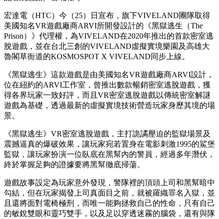
宏達電（HTC）今（25）日宣布，旗下VIVELAND團隊取得
美國知名VR遊戲廠商ARVI所開發設計的《黑獄逃生（The
Prison）》代理權，為VIVELAND在2020年推出的首款密室逃
脫遊戲，並在台北三創的VIVELAND虛擬實境樂園及高雄大
魯閣草衙道的KOSMOSPOT X VIVELAND同步上線。
《黑獄逃生》這款遊戲是由美國知名VR遊戲廠商ARVI設計，
位在紐約的ARVI工作室，曾推出數款暢銷密室逃脫遊戲，獲
得各界玩家一致好評，而且VR密室逃脫遊戲以傳統密室解謎
遊戲為基礎，透過最新的虛擬實境技術營造玩家身歷其境的場
景。
《黑獄逃生》VR密室逃脫遊戲，主打詭譎壓迫的監獄場景及
震撼逼真的爆破效果，讓玩家宛若置身在電影刺激1995的鯊堡
監獄，讓玩家扮演一位臥底在黑幫內的警員，經過多年潛伏，
終於掌握足夠的證據要將黑幫徹底掃蕩。
遊戲故事設定為玩家意外發現，警隊裡的頂頭上司和黑幫暗中
勾結，但在玩家揭發上司真面目之前，就被羅織罪名入獄，並
且還將面對電椅極刑，而唯一能夠拯救自己的性命，只有自己
的敏銳雙眼和靈巧雙手，以及足以穿透迷霧的腦袋，還有與隊