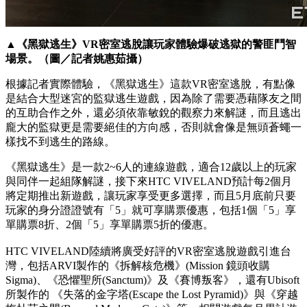
▲《黑獄逃生》VR密室逃脫讓玩家體驗爆破逃獄的警匪鬥智
場景。（圖／記者姚惠茹攝）
根據記者實際體驗，《黑獄逃生》這款VR密室逃脫，有點像
是結合大型迷宮的監獄逃生遊戲，因為除了需要憑藉隊友之間
的互助合作之外，還必須依靠敏銳的觀察力來解謎，而且逃出
龐大的監獄更是需要絕佳的方向感，否則就會像是無頭蒼蠅一
樣找不到逃生的路線。
《黑獄逃生》是一款2~6人的連線遊戲，適合12歲以上的玩家
與同伴一起組隊解謎，接下來HTC VIVELAND預計每2個月
將定期推出新遊戲，讓玩家享受更多選擇，而且5月底前只要
玩家的身分證證號有「5」就可享購票優惠，包括1個「5」享
單購票8折、2個「5」享單購票5折的優惠。
HTC VIVELAND陸續將廣受好評的VR密室逃脫遊戲引進台
灣，包括ARVI製作的《拆解核危機》(Mission 鏡頭收購
Sigma)、《恐懼聖所(Sanctum)》及《賽博叛客》，還有Ubisoft
所製作的 《失落的金字塔(Escape the Lost Pyramid)》與《穿越