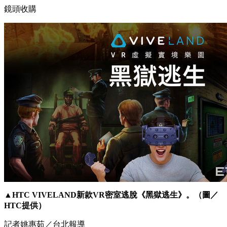
鏡頭收購
▲HTC VIVELAND新款VR密室逃脫《黑獄逃生》。（圖／
HTC提供）
記者姚惠茹／台北報導