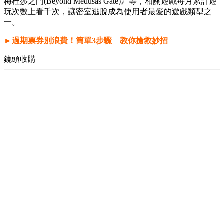
梅杜莎之門(Beyond Medusas Gate)》等，相關遊戲每月累計遊
玩次數上看千次，讓密室逃脫成為使用者最愛的遊戲類型之
一。
►過期票券別浪費！簡單3步驟 教你搶救妙招
鏡頭收購