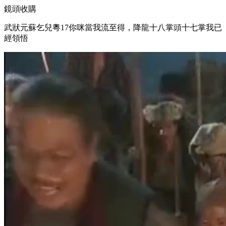
鏡頭收購
武狀元蘇乞兒粵17你咪當我流至得，降龍十八掌頭十七掌我已
經領悟